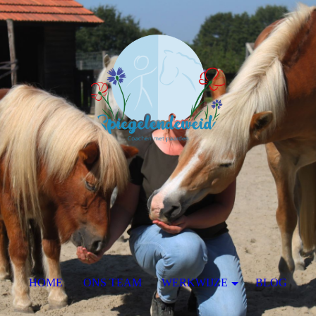
HOME
ONS TEAM
WERKWIJZE
BLOG